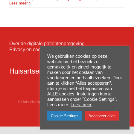
Lees meer
Over de digitale patiëntenomgeving
Privacy en cookiewetgeving
We gebruiken cookies op deze
website om het bezoek zo
gemakkelijk en zinvol mogelijk te
Huisartsenpraktijk Nieuwpoort
maken door het opslaan van
voorkeuren en herhaalbezoeken. Door
aan te klikken “Alles accepteren”,
stem je in met het toepassen van
ALLE cookies. Instellingen kun je
aanpassen onder "Cookie Settings".
© Huisartsenpraktijk Nieuwpoort
2026 realisatie:
you-made-it
Lees meer:
Lees meer
Cookie Settings
Accepteer alles
Facebook
Twitter
Instagram
Pinterest