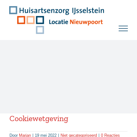
Ga
naar
inhoud
Cookiewetgeving
Door
Marjan
|
19 mei 2022
|
Niet gecategoriseerd
|
0 Reacties