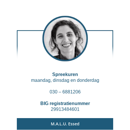
Spreekuren
maandag, dinsdag en donderdag
030 – 6881206
BIG registratienummer
29913484601
M.A.L.U. Essed