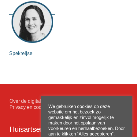
Spekreijse
Over de digitale patiëntenomgeving
We gebruiken cookies op deze
Privacy en cookiewetgeving
website om het bezoek zo
gemakkelijk en zinvol mogelijk te
maken door het opslaan van
Huisartsenpraktijk Nieuwpoort
voorkeuren en herhaalbezoeken. Door
aan te klikken “Alles accepteren”,