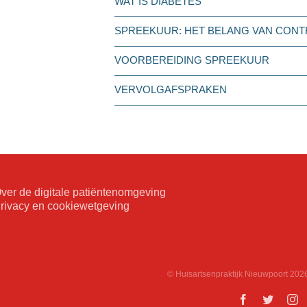
WAT IS DIABETES
SPREEKUUR: HET BELANG VAN CON
VOORBEREIDING SPREEKUUR
VERVOLGAFSPRAKEN
ver de digitale patiëntenomgeving
rivacy en cookiewetgeving
© Huisartsenpraktijk Nieuwpoort
2026
Facebook
Twitter
In