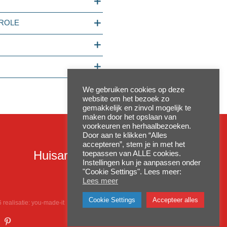
TROLE
We gebruiken cookies op deze
website om het bezoek zo
gemakkelijk en zinvol mogelijk te
maken door het opslaan van
voorkeuren en herhaalbezoeken.
Door aan te klikken “Alles
accepteren”, stem je in met het
Huisartsenpraktijk Nieuwpoort
toepassen van ALLE cookies.
Instellingen kun je aanpassen onder
"Cookie Settings". Lees meer:
Lees meer
Cookie Settings
Accepteer alles
 realisatie:
you-made-it
stagram
Pinterest