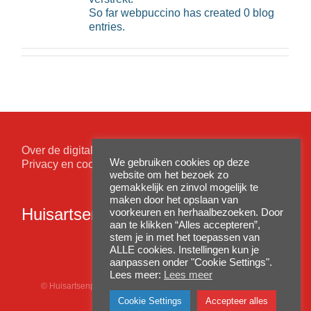
So far webpuccino has created 0 blog
entries.
Over de digitale patiëntenomgeving
We gebruiken cookies op deze
Privacy en cookiewetgeving
website om het bezoek zo
gemakkelijk en zinvol mogelijk te
maken door het opslaan van
Huisartsenpraktijk Nieuwpoort
voorkeuren en herhaalbezoeken. Door
aan te klikken “Alles accepteren”,
stem je in met het toepassen van
ALLE cookies. Instellingen kun je
aanpassen onder "Cookie Settings".
Lees meer:
Lees meer
© Huisartsenpraktijk Nieuwpoort
2026 realisatie:
you-made-it
Cookie Settings
Accepteer alles